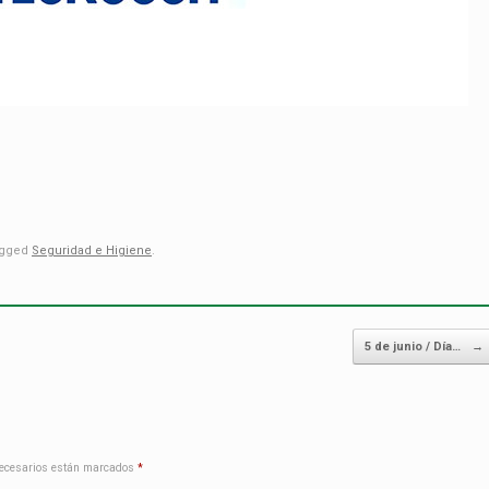
agged
Seguridad e Higiene
.
5 de junio / Día…
→
ecesarios están marcados
*