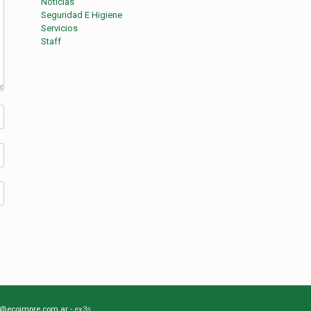
Noticias
Seguridad E Higiene
Servicios
Staff
nfo@ecoimpre.com.ar -
ex3s.