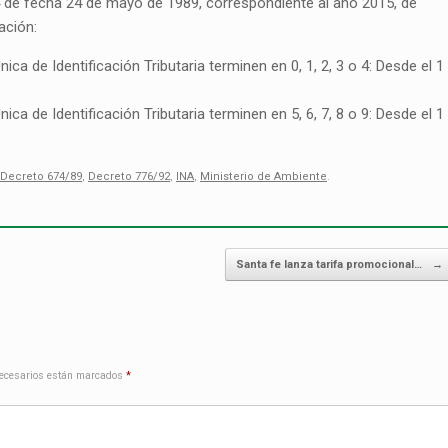
74 de fecha 24 de mayo de 1989, correspondiente al año 2015, de
ación:
a de Identificación Tributaria terminen en 0, 1, 2, 3 o 4: Desde el 1
a de Identificación Tributaria terminen en 5, 6, 7, 8 o 9: Desde el 1
Decreto 674/89
,
Decreto 776/92
,
INA
,
Ministerio de Ambiente
.
Santa fe lanza tarifa promocional…
→
ecesarios están marcados
*